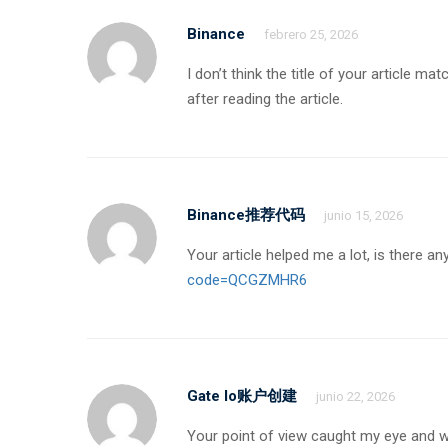
Binance
febrero 25, 2026
I don’t think the title of your article 
after reading the article.
Binance推荐代码
junio 15, 2026
Your article helped me a lot, is there 
code=QCGZMHR6
Gate Io账户创建
junio 22, 2026
Your point of view caught my eye and wa