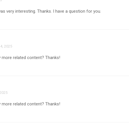
s very interesting. Thanks. I have a question for you.
4, 2025
any more related content? Thanks!
 2025
any more related content? Thanks!