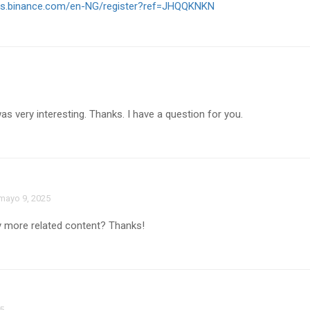
nts.binance.com/en-NG/register?ref=JHQQKNKN
s very interesting. Thanks. I have a question for you.
mayo 9, 2025
any more related content? Thanks!
5