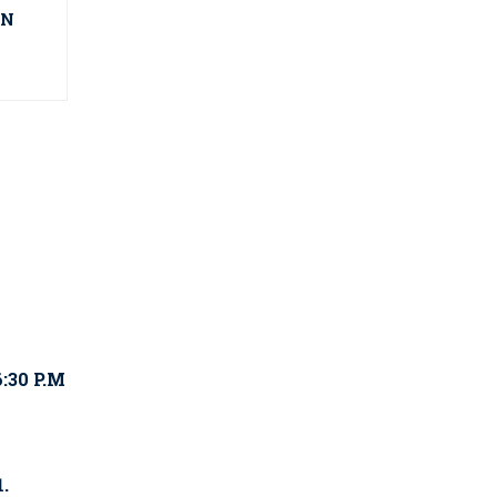
EN
:30 P.M
.