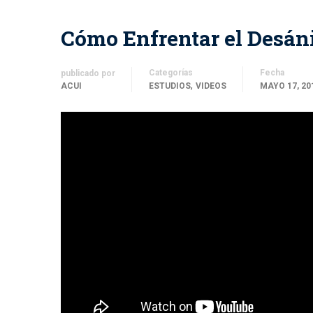
Cómo Enfrentar el Desá
Categorías
Fecha
publicado por
,
ACUI
ESTUDIOS
VIDEOS
MAYO 17, 20