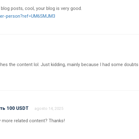
blog posts, cool, your blog is very good.
ister-person?ref=UM6SMJM3
matches the content lol. Just kidding, mainly because I had some doubts
ть 100 USDT
agosto 14, 2025
any more related content? Thanks!