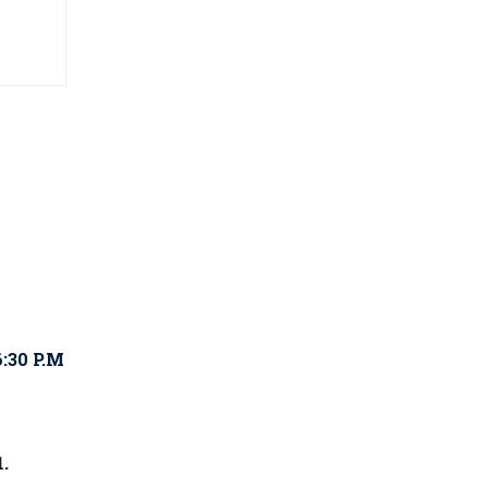
:30 P.M
.