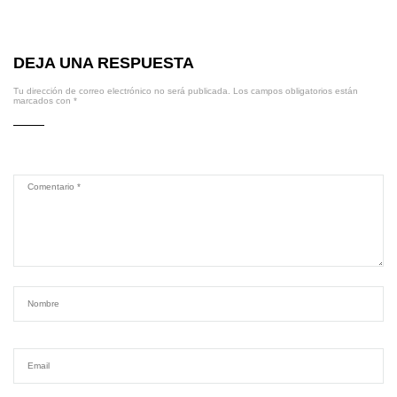
DEJA UNA RESPUESTA
Tu dirección de correo electrónico no será publicada.
Los campos obligatorios están
marcados con
*